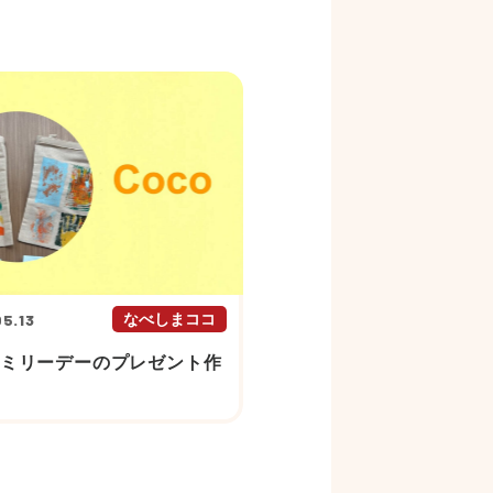
5.13
なべしまココ
ァミリーデーのプレゼント作