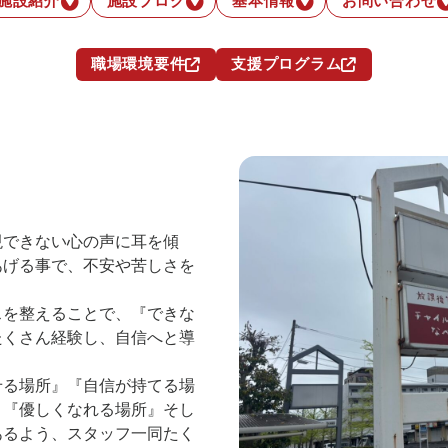
施設紹介
施設ブログ
基本情報
お問い合わせ
職場環境要件
支援プログラム
現できない心の声に耳を傾
あげる事で、不安や苦しさを
スを整えることで、『できな
たくさん経験し、自信へと導
せる場所』『自信が持てる場
』『優しくなれる場所』そし
あるよう、スタッフ一同たく