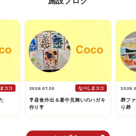
施設ブログ
まココ
2026.07.30
なべしまココ
2026.0
た
🎐昼食外出＆暑中見舞いのハガキ
🎁フ
作り🎐
り🎁