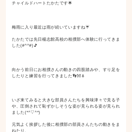
チャイルドハートたかたです🌟
梅雨に入り最近は雨が続いていますね☔
たかたでは先日楊志館高校の相撲部へ体験に行ってきま
した(#^^#)🎵
向かう前日にお相撲さんの動きの四股踏みや、すり足を
したりと練習を行ってきました👣👐🌷
いざ来てみると大きな部員さんたちを興味津々で見る子
や、圧倒されて恥ずかしそうな姿が見られる姿が見られ
ました(*^▽^*)
元気よく挨拶した後に相撲部の部員さんたちの動きをま
ねたり、