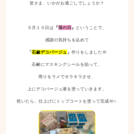
皆さま、いかがお過ごしでしょうか？
５月１０日は
『
母の日
』
ということで、
感謝の気持ちを込めて
「
石鹼デコパージュ
」
作りをしました🧼
石鹸にマスキングシールを貼って、
周りをラメでキラキラさせ、
上にデコパージュ液を塗っていきます。
乾いたら、仕上げにトップコートを塗って完成🧼✨