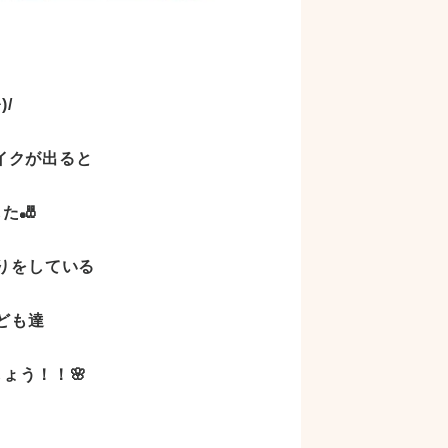
/
イクが出ると
た🎳
りをしている
ども達
ょう！！🌸