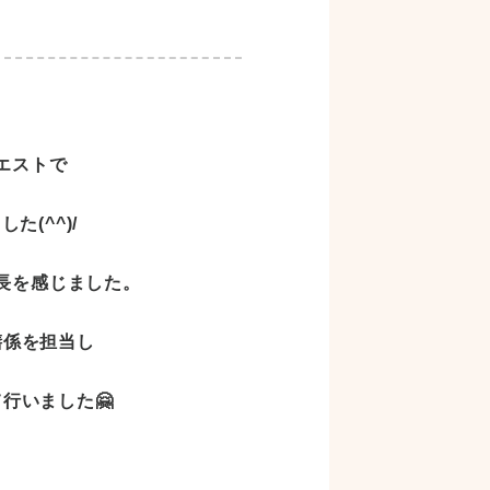
エストで
(^^)/
長を感じました。
膳係を担当し
行いました🤗